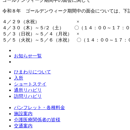
ゴールデンウィーク期間中の面会に関して
令和８年 ゴールデンウィーク期間中の面会については、下
４／２９（水祝） ×
４／３０（木）～５/２（土） 〇（１４：００～１７：０
５／３（日祝）～５／４（月祝） ×
５／５（火祝）～５／６（水祝） 〇（１４：００～１７：
お知らせ一覧
ひまわりについて
入所
ショートステイ
通所リハビリ
訪問リハビリ
パンフレット・各種料金
施設案内
介護医療関係者の皆様
交通案内