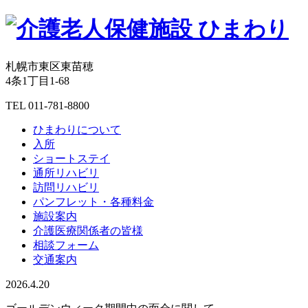
札幌市東区東苗穂
4条1丁目1-68
TEL
011-781-8800
ひまわりについて
入所
ショートステイ
通所リハビリ
訪問リハビリ
パンフレット・各種料金
施設案内
介護医療関係者の皆様
相談フォーム
交通案内
2026.4.20